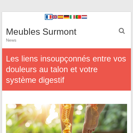
Meubles Surmont
News
Les liens insoupçonnés entre vos
douleurs au talon et votre
système digestif