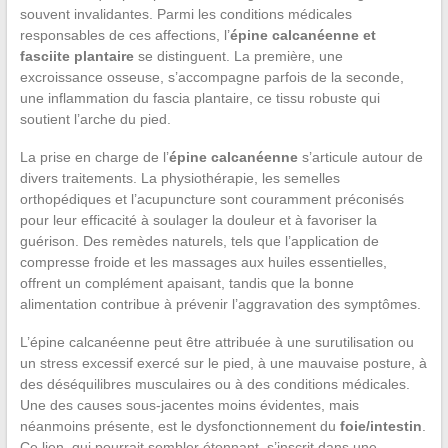
souvent invalidantes. Parmi les conditions médicales
responsables de ces affections, l’
épine calcanéenne et
fasciite plantaire
se distinguent. La première, une
excroissance osseuse, s’accompagne parfois de la seconde,
une inflammation du fascia plantaire, ce tissu robuste qui
soutient l’arche du pied.
La prise en charge de l’
épine calcanéenne
s’articule autour de
divers traitements. La physiothérapie, les semelles
orthopédiques et l’acupuncture sont couramment préconisés
pour leur efficacité à soulager la douleur et à favoriser la
guérison. Des remèdes naturels, tels que l’application de
compresse froide et les massages aux huiles essentielles,
offrent un complément apaisant, tandis que la bonne
alimentation contribue à prévenir l’aggravation des symptômes.
L’épine calcanéenne peut être attribuée à une surutilisation ou
un stress excessif exercé sur le pied, à une mauvaise posture, à
des déséquilibres musculaires ou à des conditions médicales.
Une des causes sous-jacentes moins évidentes, mais
néanmoins présente, est le dysfonctionnement du
foie/intestin
.
Ce lien, qui pourrait sembler étonnant, s’inscrit dans une