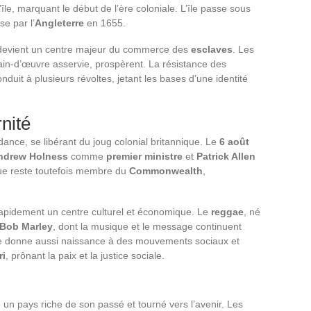
île, marquant le début de l’ère coloniale. L’île passe sous
e par l’
Angleterre
en 1655.
e devient un centre majeur du commerce des
esclaves
. Les
ain-d’œuvre asservie, prospèrent. La résistance des
onduit à plusieurs révoltes, jetant les bases d’une identité
nité
nce, se libérant du joug colonial britannique. Le
6 août
ndrew Holness
comme
premier ministre
et
Patrick Allen
ue reste toutefois membre du
Commonwealth
,
 rapidement un centre culturel et économique. Le
reggae
, né
Bob Marley
, dont la musique et le message continuent
nce donne aussi naissance à des mouvements sociaux et
ri
, prônant la paix et la justice sociale.
un pays riche de son passé et tourné vers l’avenir. Les