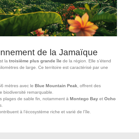
onnement de la Jamaïque
st la
troisième plus grande île
de la région. Elle s’étend
ilomètres de large. Ce territoire est caractérisé par une
256 mètres avec le
Blue Mountain Peak
, offrent des
e biodiversité remarquable.
es plages de sable fin, notamment à
Montego Bay
et
Ocho
s.
ribuent à l’écosystème riche et varié de l’île.
ique et culturel de la Jamaïque. Elle abrite des institutions