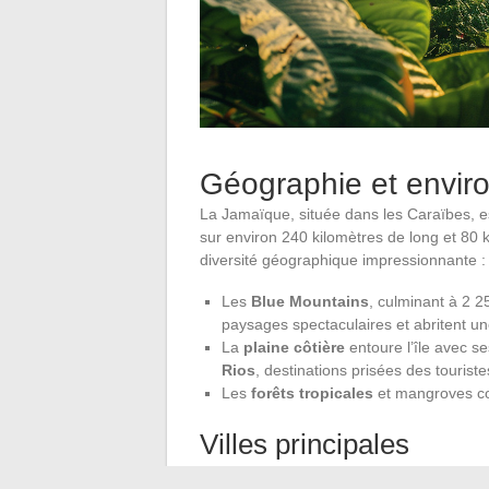
Géographie et envir
La Jamaïque, située dans les Caraïbes, e
sur environ 240 kilomètres de long et 80 k
diversité géographique impressionnante :
Les
Blue Mountains
, culminant à 2 
paysages spectaculaires et abritent un
La
plaine côtière
entoure l’île avec s
Rios
, destinations prisées des touriste
Les
forêts tropicales
et mangroves cont
Villes principales
La capitale,
Kingston
, est le cœur économ