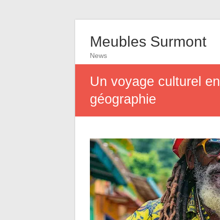
Meubles Surmont
News
Un voyage culturel en 
géographie