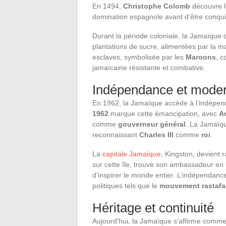
En 1494,
Christophe Colomb
découvre l’
domination espagnole avant d’être conquis
Durant la période coloniale, la Jamaïqu
plantations de sucre, alimentées par la m
esclaves, symbolisée par les
Maroons
, c
jamaïcaine résistante et combative.
Indépendance et moder
En 1962, la Jamaïque accède à l’indépenda
1962
marque cette émancipation, avec
A
comme
gouverneur général
. La Jamaïq
reconnaissant
Charles III
comme
roi
.
La
capitale Jamaïque
, Kingston, devient
sur cette île, trouve son ambassadeur en
d’inspirer le monde entier. L’indépenda
politiques tels que le
mouvement rastafa
Héritage et continuité
Aujourd’hui, la Jamaïque s’affirme comme 