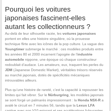
Pourquoi les voitures
japonaises fascinent-elles
autant les collectionneurs ?
Au-delà de leur silhouette racée, les
voitures japonaises
portent en elles une histoire singulière, où la prouesse
technique flirte avec les icônes de la pop culture. La vague des
Youngtimer
submerge le marché : ces modèles produits entre
les années 80 et 2000 incarnent l’apogée de l’
industrie
automobile
nippone, une époque où chaque constructeur
redoublait d’audace. Les amateurs, eux, traquent les perles du
JDM
(Japanese Domestic Market), véritables trésors réservés
au marché japonais, dotés de spécificités mécaniques
introuvables ailleurs.
Plus qu’une histoire de rareté, c’est la capacité à repousser les
limites qui fait vibrer. Sur le
Nürburgring
, les modèles japonais
se sont forgé un palmarès impressionnant : la
Honda NSX-R
a
avalé le circuit en 7 minutes 56, tandis que la
Lexus LFA
captive avec son V10 enivrant et ses accélérations fulgurantes.