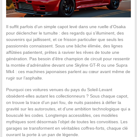
Il suffit parfois d’un simple capot levé dans une ruelle d’Osaka
pour déclencher le tumulte : des regards qui s’illuminent, des
souvenirs qui jaillissent, et ce frisson particulier que seuls les
passionnés connaissent. Sous une bâche élimée, des lignes
affûtées patientent, prêtes à raviver les rêves de toute une
génération. Pas besoin d’être champion de circuit pour ressentir
la montée d’adrénaline devant une Skyline GT-R ou une Supra
Mk4 : ces machines japonaises parlent au cœur avant même de
rugir sur l’asphalte.
Pourquoi ces voitures venues du pays du Soleil-Levant
obsèdent-elles autant les collectionneurs ? Sous chaque capot,
on trouve la trace d’un pari fou, de nuits passées à défier la
gravité sur les autoroutes, et d’une ambition technologique qui a
bousculé les codes. Longtemps accessibles, ces modèles
mythiques sont désormais l’objet de toutes les convoitises. Les
garages se transforment en véritables coffres-forts, chaque clé
ouvrant la porte à un pan de légende.