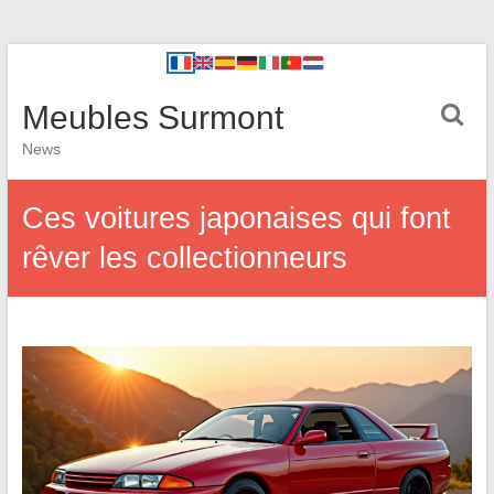
Meubles Surmont
News
Ces voitures japonaises qui font
rêver les collectionneurs