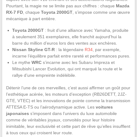
Pourtant, la magie ne se limite pas aux chiffres : chaque
Mazda
RX-7 FD
, chaque
Toyota 2000GT
, s’impose comme une œuvre
mécanique à part entière.
Toyota 2000GT
: fruit d’une alliance avec Yamaha, produite
à seulement 351 exemplaires, elle franchit aujourd’hui la
barre du million d’euros lors des ventes aux enchères.
Nissan Skyline GT-R
: la légendaire
R34
, par exemple,
incarne l’équilibre parfait entre rareté et performances pures.
Le mythe
WRC
s’incarne avec les Subaru Impreza et
Mitsubishi Lancer Evolution, qui ont marqué la route et le
rallye d’une empreinte indélébile.
Détenir l’une de ces merveilles, c’est aussi affirmer un goût pour
l’esthétique acérée, les moteurs d’exception (RB26DETT, 2JZ-
GTE, VTEC) et les innovations de pointe comme la transmission
ATTESA E-TS ou l’aérodynamique active. Les
voitures
japonaises
s’imposent dans l’univers du luxe automobile
comme de véritables joyaux, convoités pour leur histoire
inimitable, leur exclusivité et cette part de rêve qu’elles insufflent
à tous ceux qui croisent leur route.