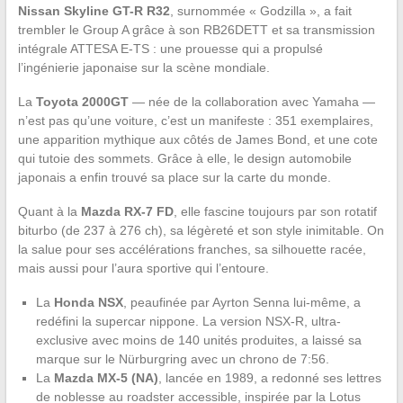
Nissan Skyline GT-R R32
, surnommée « Godzilla », a fait
trembler le Group A grâce à son RB26DETT et sa transmission
intégrale ATTESA E-TS : une prouesse qui a propulsé
l’ingénierie japonaise sur la scène mondiale.
La
Toyota 2000GT
— née de la collaboration avec Yamaha —
n’est pas qu’une voiture, c’est un manifeste : 351 exemplaires,
une apparition mythique aux côtés de James Bond, et une cote
qui tutoie des sommets. Grâce à elle, le design automobile
japonais a enfin trouvé sa place sur la carte du monde.
Quant à la
Mazda RX-7 FD
, elle fascine toujours par son rotatif
biturbo (de 237 à 276 ch), sa légèreté et son style inimitable. On
la salue pour ses accélérations franches, sa silhouette racée,
mais aussi pour l’aura sportive qui l’entoure.
La
Honda NSX
, peaufinée par Ayrton Senna lui-même, a
redéfini la supercar nippone. La version NSX-R, ultra-
exclusive avec moins de 140 unités produites, a laissé sa
marque sur le Nürburgring avec un chrono de 7:56.
La
Mazda MX-5 (NA)
, lancée en 1989, a redonné ses lettres
de noblesse au roadster accessible, inspirée par la Lotus